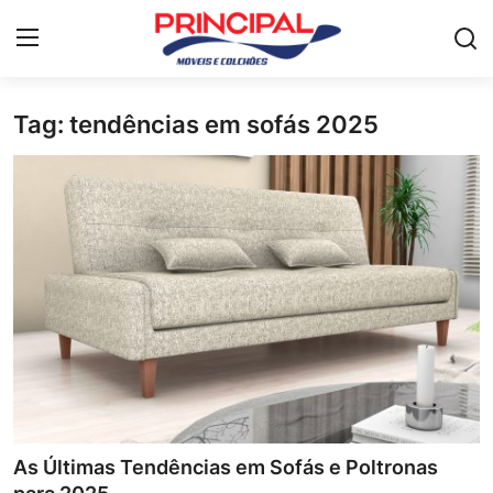
Tag: tendências em sofás 2025
Home
Mesa de jantar
Guarda-roupa
Móveis para Sala de Estar
Colchão
Cômoda
Armário de cozinha
As Últimas Tendências em Sofás e Poltronas
Camas