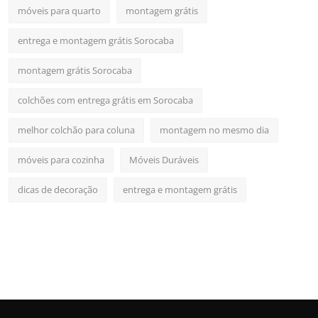
móveis para quarto
montagem grátis
entrega e montagem grátis Sorocaba
montagem grátis Sorocaba
colchões com entrega grátis em Sorocaba
melhor colchão para coluna
montagem no mesmo dia
móveis para cozinha
Móveis Duráveis
dicas de decoração
entrega e montagem grátis