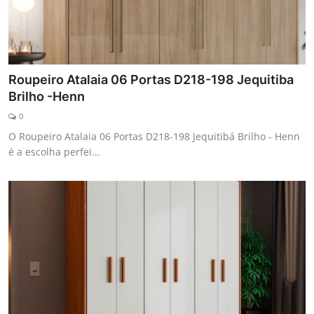
Roupeiro Atalaia 06 Portas D218-198 Jequitiba
Brilho -Henn
0
O Roupeiro Atalaia 06 Portas D218-198 Jequitibá Brilho - Henn
é a escolha perfei...