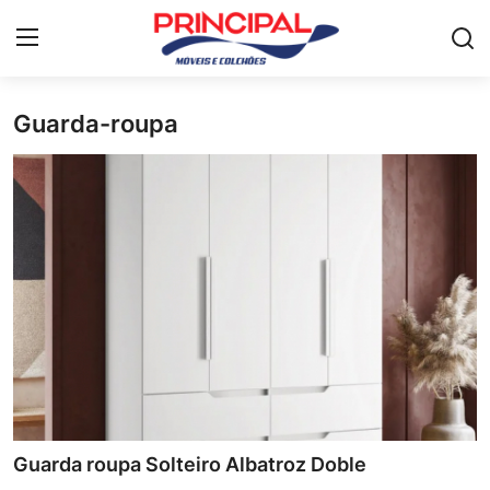
Guarda-roupa
Home
Mesa de jantar
Guarda-roupa
Móveis para Sala de Estar
Colchão
Cômoda
Armário de cozinha
Guarda roupa Solteiro Albatroz Doble
Camas