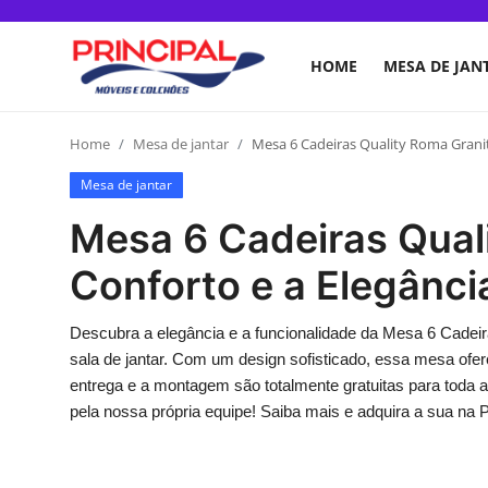
HOME
MESA DE JAN
Home
Home
Mesa de jantar
Mesa 6 Cadeiras Quality Roma Granit
Mesa de jantar
Mesa de jantar
Mesa 6 Cadeiras Quali
Guarda-roupa
Conforto e a Elegânci
Móveis para Sala de Estar
Colchão
Descubra a elegância e a funcionalidade da Mesa 6 Cadeira
sala de jantar. Com um design sofisticado, essa mesa ofe
Cômoda
entrega e a montagem são totalmente gratuitas para toda
pela nossa própria equipe! Saiba mais e adquira a sua na P
Armário de cozinha
Camas