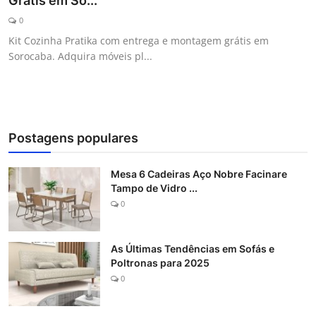
Grátis em So...
Galeria
0
Kit Cozinha Pratika com entrega e montagem grátis em
Sorocaba. Adquira móveis pl...
Postagens populares
Mesa 6 Cadeiras Aço Nobre Facinare
Tampo de Vidro ...
0
As Últimas Tendências em Sofás e
Poltronas para 2025
0