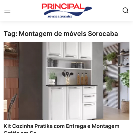
Tag: Montagem de móveis Sorocaba
Home
Mesa de jantar
Guarda-roupa
Móveis para Sala de Estar
Colchão
Cômoda
Armário de cozinha
Kit Cozinha Pratika com Entrega e Montagem
Camas