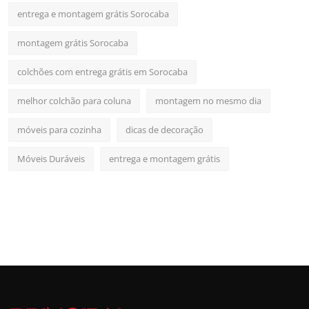
entrega e montagem grátis Sorocaba
montagem grátis Sorocaba
colchões com entrega grátis em Sorocaba
melhor colchão para coluna
montagem no mesmo dia
móveis para cozinha
dicas de decoração
Móveis Duráveis
entrega e montagem grátis