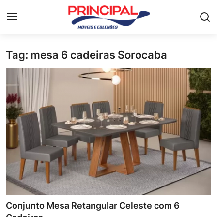
Tag: mesa 6 cadeiras Sorocaba
Home
Mesa de jantar
Guarda-roupa
Móveis para Sala de Estar
Colchão
Cômoda
Armário de cozinha
Conjunto Mesa Retangular Celeste com 6
Camas