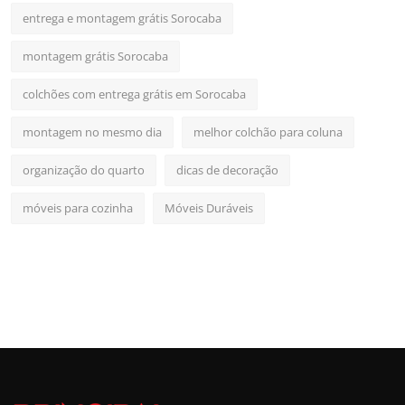
entrega e montagem grátis Sorocaba
montagem grátis Sorocaba
colchões com entrega grátis em Sorocaba
montagem no mesmo dia
melhor colchão para coluna
organização do quarto
dicas de decoração
móveis para cozinha
Móveis Duráveis