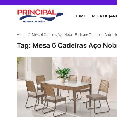
HOME
MESA DE JAN
Home
Home
Mesa 6 Cadeiras Aço Nobre Facinare Tampo de Vidro 
Tag: Mesa 6 Cadeiras Aço Nob
Mesa de jantar
Guarda-roupa
Móveis para Sala de Estar
Colchão
Cômoda
Armário de cozinha
Camas