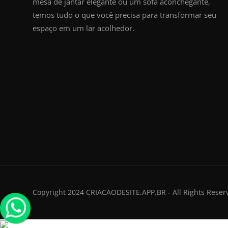
mesa de jantar elegante ou um sofá aconchegante,
temos tudo o que você precisa para transformar seu
espaço em um lar acolhedor.
Copyright 2024 CRIACAODESITE.APP.BR - All Rights Reser