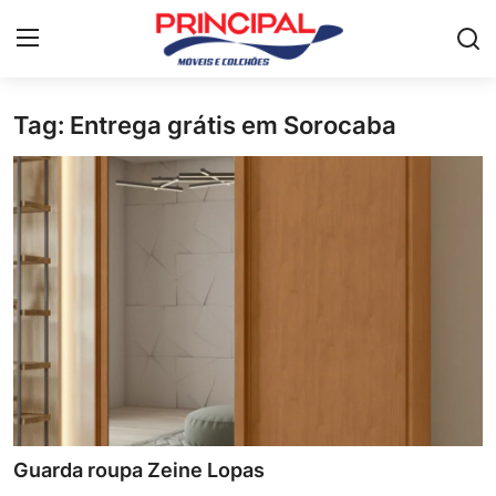
Tag: Entrega grátis em Sorocaba
Home
Mesa de jantar
Guarda-roupa
Móveis para Sala de Estar
Colchão
Cômoda
Armário de cozinha
Guarda roupa Zeine Lopas
Camas