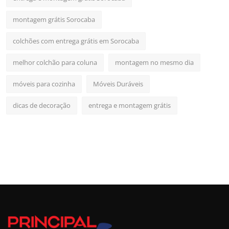
montagem grátis Sorocaba
colchões com entrega grátis em Sorocaba
melhor colchão para coluna
montagem no mesmo dia
móveis para cozinha
Móveis Duráveis
dicas de decoração
entrega e montagem grátis