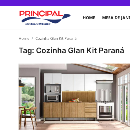
HOME
MESA DE JAN
Home
Home
Cozinha Glan Kit Paraná
Tag: Cozinha Glan Kit Paraná
Mesa de jantar
Guarda-roupa
Móveis para Sala de Estar
Colchão
Cômoda
Armário de cozinha
Camas