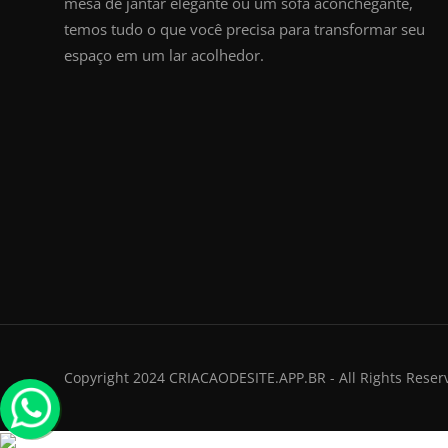
mesa de jantar elegante ou um sofá aconchegante,
temos tudo o que você precisa para transformar seu
espaço em um lar acolhedor.
Copyright 2024 CRIACAODESITE.APP.BR - All Rights Reser