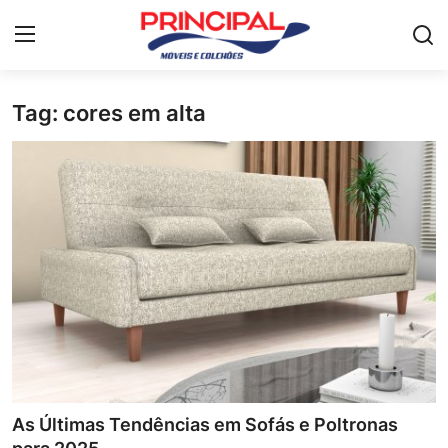
Tag: cores em alta
Home
Mesa de jantar
Guarda-roupa
Móveis para Sala de Estar
Colchão
Cômoda
Armário de cozinha
As Últimas Tendências em Sofás e Poltronas
Camas