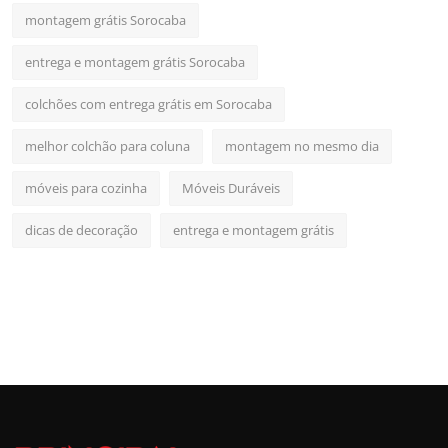
montagem grátis Sorocaba
entrega e montagem grátis Sorocaba
colchões com entrega grátis em Sorocaba
melhor colchão para coluna
montagem no mesmo dia
móveis para cozinha
Móveis Duráveis
dicas de decoração
entrega e montagem grátis