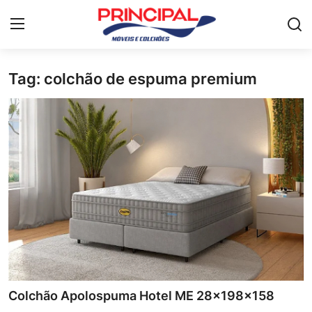
Tag: colchão de espuma premium
Home
Mesa de jantar
Guarda-roupa
Móveis para Sala de Estar
Colchão
Cômoda
Armário de cozinha
Colchão Apolospuma Hotel ME 28x198x158
Camas