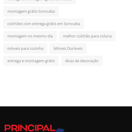
montagem grátis Sorocaba
colchões com entrega grátis em Sorocaba
montagem no mesmo dia
melhor colchão para coluna
móveis para cozinha
Móveis Duráveis
entrega e montagem grátis
dicas de decoração