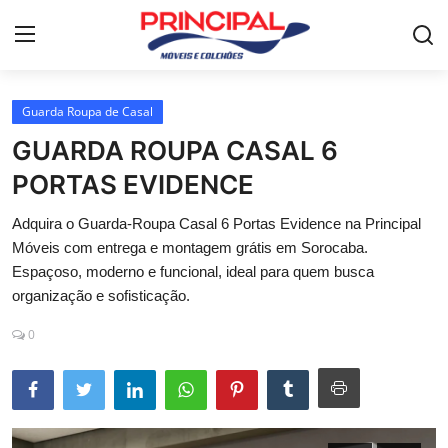
Guarda Roupa de Casal
Home
GUARDA ROUPA CASAL 6
Mesa de jantar
PORTAS EVIDENCE
Guarda-roupa
Adquira o Guarda-Roupa Casal 6 Portas Evidence na Principal
Móveis com entrega e montagem grátis em Sorocaba.
Móveis para Sala de Estar
Espaçoso, moderno e funcional, ideal para quem busca
organização e sofisticação.
Colchão
0
Cômoda
Armário de cozinha
Camas